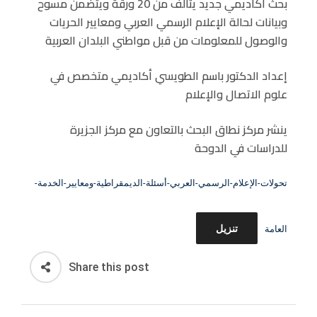
بحث أكاديمي جديد يتألف من 20 ورقة ويتضمن مسوح
T
وبيانات لحالة الإعلام الرسمي العربي ومعايير الحريات
E
والوصول للمعلومات من قبل مواطني البلدان العربية
D
O
إعداد الدكتور باسم الطويسي أكاديمي متخصص في
N
علوم الاتصال والإعلام
ينشر مركز نطاق البحث بالتعاون مع مركز الجزيرة
للدراسات في الدوحة
تحولات-الإعلام-الرسمي-العربي-أسئلة-الديمقراطية-ومعايير-الخدمة-
تنزيل
العامة
Share this post