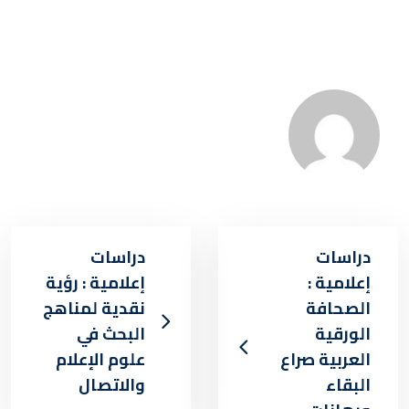
دراسات
دراسات
إعلامية :
إعلامية : رؤية
الصحافة
نقدية لمناهج
الورقية
البحث في
العربية صراع
علوم الإعلام
البقاء
والاتصال