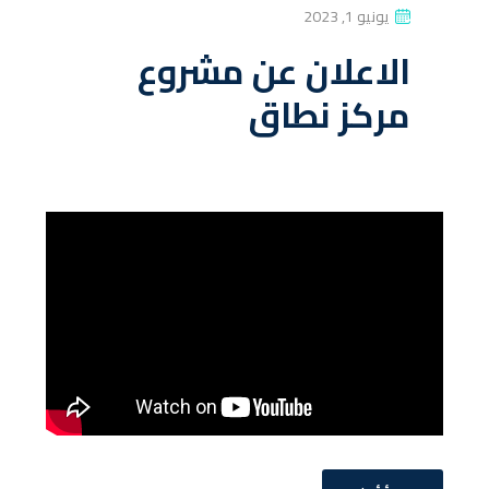
P
يونيو 1, 2023
O
الاعلان عن مشروع
S
مركز نطاق
T
E
D
O
N