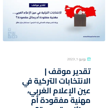
P
يونيو 1, 2023
O
تقدير موقف |
S
الانتخابات التركية في
T
E
عين الإعلام الغربي،
D
مهنية مفقودة أم
O
N