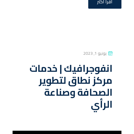
اقرأ أكثر
P
يونيو 1, 2023
O
انفوجرافيك | خدمات
S
مركز نطاق لتطوير
T
E
الصحافة وصناعة
D
الرأي
O
N