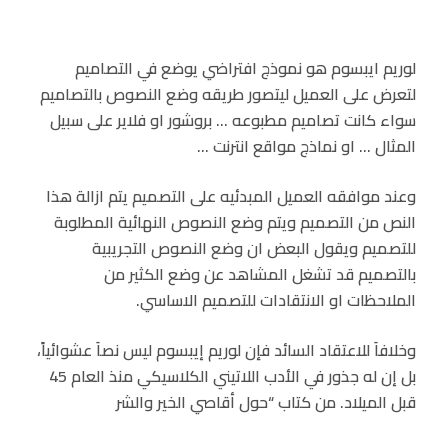
لوريم ايبسوم هو نموذج افتراضي يوضع في التصاميم
لتعرض على العميل ليتصور طريقه وضع النصوص بالتصاميم
سواء كانت تصاميم مطبوعه … بروشور او فلاير على سبيل
المثال … او نماذج مواقع انترنت …
وعند موافقه العميل المبدئيه على التصميم يتم ازالة هذا
النص من التصميم ويتم وضع النصوص النهائية المطلوبة
للتصميم ويقول البعض ان وضع النصوص التجريبية
بالتصميم قد تشغل المشاهد عن وضع الكثير من
الملاحظات او الانتقادات للتصميم الاساسي.
وخلافاَ للاعتقاد السائد فإن لوريم إيبسوم ليس نصاَ عشوائياً،
بل إن له جذور في الأدب اللاتيني الكلاسيكي منذ العام 45
قبل الميلاد. من كتاب “حول أقاصي الخير والشر