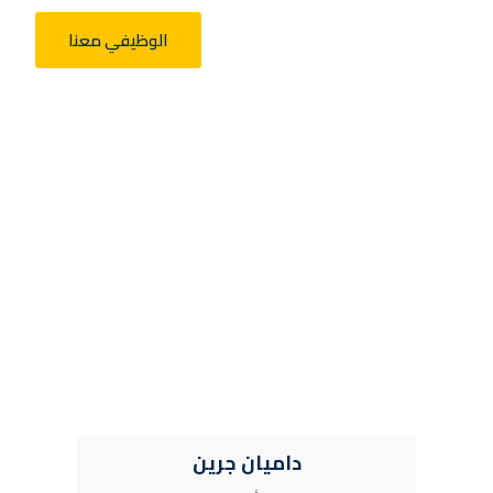
الوظيفي معنا
داميان جرين