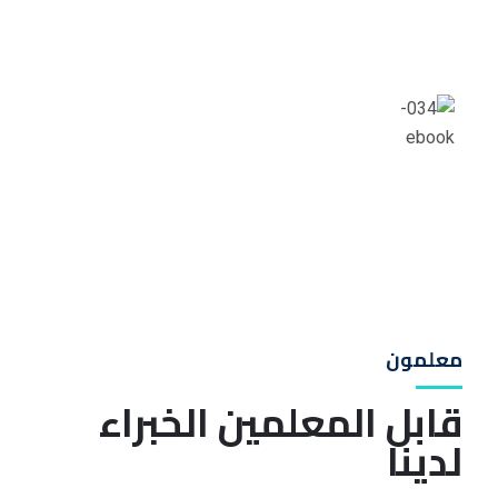
العميل ليتصور طريقه وضع النصوص مطبوعه
الكتب والمكتبات
لوريم ايبسوم هو نموذج افتراضي يوضع في التصاميم لتعرض
على العميل ليتصور طريقه وضع النصوص مطبوعه
معلمون
قابل المعلمين الخبراء
لدينا