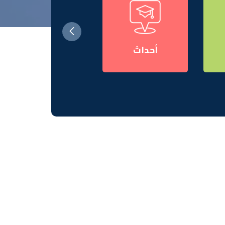
أحداث
القبول