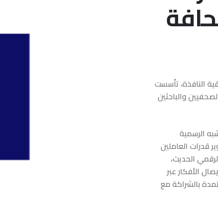
حافة
قية النافذة، تأسست
 الصحفيين والباحثين
به الرسمية
ر قدرات العاملين
لرقمي الحديث،
صال الأفكار عبر
مدة بالشراكة مع