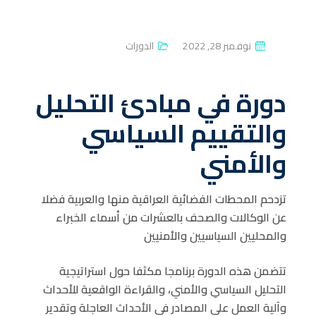
P
نوفمبر 28, 2022
الدورات
O
S
دورة في مبادئ التحليل
T
E
والتقييم السياسي
D
والأمني
O
N
تزدحم المحطات الفضائية العراقية منها والعربية فضلا
عن الوكالات والصحف بالعشرات من أسماء الخبراء
والمحليين السياسيين والأمنيين
تتضمن هذه الدورة برنامجا مكثفا حول استراتيجية
التحليل السياسي والأمني، والقراءة الواقعية للأحداث
وآلية العمل على المصادر في الأحداث العاجلة وتقدير