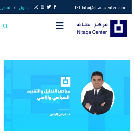
info@nitaqacenter.com
دخول
/
تسجيل