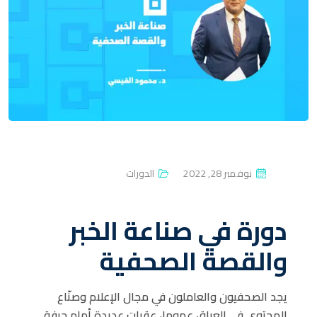
P
نوفمبر 28, 2022
الدورات
O
S
دورة في صناعة الخبر
T
E
والقصة الصحفية
D
O
يجد الصحفيون والعاملون في مجال الإعلام وصنّاع
N
المحتوى في العراق عموما، عقبات عديدة أمام حرفة